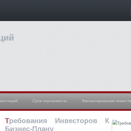
ций
нвестиций
Срок окупаемость
Финансирование инвест
Требования Инвесторов К
Бизнес-Плану