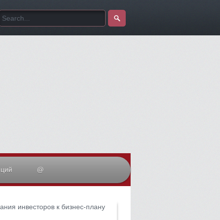
иций
@