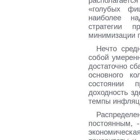
располагает
«голубых фи
наиболее на
стратегии 
минимизации п
Нечто сред
собой умеренн
достаточно сб
основного ко
состоянии 
доходность зд
темпы инфляц
Распредел
постоянным, -
экономическа