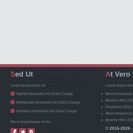
Sed Ut
At Vero
Lorem ipsum dolor sit
Lorem ipsum dolo
Nights! Absolutely No Extra Charge
West Hollywood 
Beverly Hills (3
Weekends! Absolutely No Extra Charge
Pasadena (626)
Holidays! Absolutely No Extra Charge
West Hollywood 
Beverly Hills (3
Мы в социальных сетях:
© 2016-2026 -