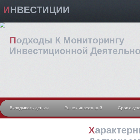
ИНВЕСТИЦИИ
Подходы К Мониторингу
Инвестиционной Деятельно
Вкладывать деньги
Рынок инвестиций
Срок окуп
Характерные Ошибки,