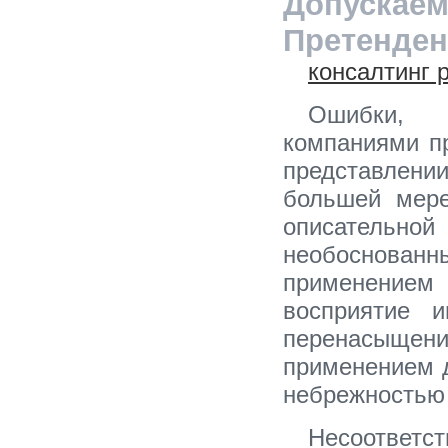
Допускае
Претенде
консалтинг 
Ошибки, 
компаниями п
представлении
большей мере
описательно
необоснован
применением
восприятие 
перенасыщен
применением 
небрежностью
Несоответс