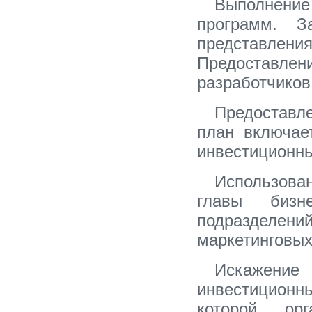
Выполнени
программ. 
представлен
Предоставлен
разработчиков
Предоставл
план включае
инвестиционн
Использова
главы бизн
подразделен
маркетинговых
Искажение
инвестиционны
которой ор