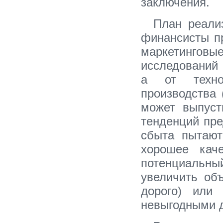
заключения.
План реали
финансисты п
маркетинговы
исследований 
а от технол
производства 
может выпуст
тенденций пре
сбыта пытают
хорошее каче
потенциальный
увеличить об
дорого) или
невыгодными д